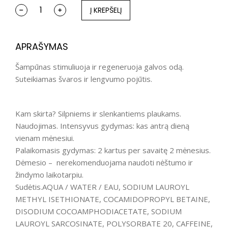
Į KREPŠELĮ
APRAŠYMAS
Šampūnas stimuliuoja ir regeneruoja galvos odą.
Suteikiamas švaros ir lengvumo pojūtis.
Kam skirta? Silpniems ir slenkantiems plaukams.
Naudojimas. Intensyvus gydymas: kas antrą dieną
vienam mėnesiui.
Palaikomasis gydymas: 2 kartus per savaitę 2 mėnesius.
Dėmesio – nerekomenduojama naudoti nėštumo ir
žindymo laikotarpiu.
Sudėtis.AQUA / WATER / EAU, SODIUM LAUROYL
METHYL ISETHIONATE, COCAMIDOPROPYL BETAINE,
DISODIUM COCOAMPHODIACETATE, SODIUM
LAUROYL SARCOSINATE, POLYSORBATE 20, CAFFEINE,