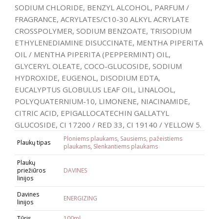
SODIUM CHLORIDE, BENZYL ALCOHOL, PARFUM /
FRAGRANCE, ACRYLATES/C10-30 ALKYL ACRYLATE
CROSSPOLYMER, SODIUM BENZOATE, TRISODIUM
ETHYLENEDIAMINE DISUCCINATE, MENTHA PIPERITA
OIL / MENTHA PIPERITA (PEPPERMINT) OIL,
GLYCERYL OLEATE, COCO-GLUCOSIDE, SODIUM
HYDROXIDE, EUGENOL, DISODIUM EDTA,
EUCALYPTUS GLOBULUS LEAF OIL, LINALOOL,
POLYQUATERNIUM-10, LIMONENE, NIACINAMIDE,
CITRIC ACID, EPIGALLOCATECHIN GALLATYL
GLUCOSIDE, CI 17200 / RED 33, CI 19140 / YELLOW 5.
Ploniems plaukams
,
Sausiems, pažeistiems
Plaukų tipas
plaukams
,
Slenkantiems plaukams
Plaukų
priežiūros
DAVINES
linijos
Davines
ENERGIZING
linijos
Tūris
100ml