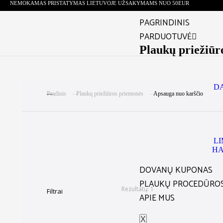
NEMOKAMAS PRISTATYMAS LIETUVOJE UŽSAKYMAMS NUO 50EUR
PAGRINDINIS
PARDUOTUVĖ
Plaukų priežiūro
D
You are here:
Pradinis
Plaukų priežiūros priemonės
Apsauga nuo karščio
L
HA
DOVANŲ KUPONAS
PLAUKŲ PROCEDŪRO
Rezultatų: 1
Filtrai
APIE MUS
X