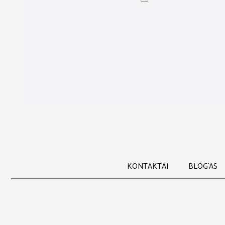
Į KREPŠELĮ
MELU APSAUGA NUO KARŠČIO
41,00
€
KONTAKTAI
BLOG`AS