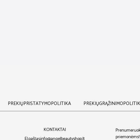
PREKIŲ PRISTATYMO POLITIKA
PREKIŲ GRĄŽINIMO POLITI
KONTAKTAI
Prenumeruokite
priemonėms!
El.paštas: info@angelbeautyshop.lt