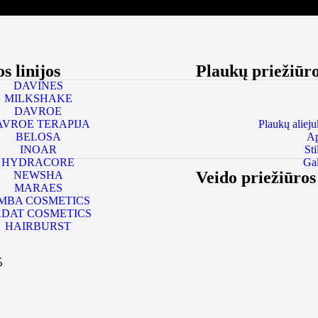
s linijos
Plaukų priežiūr
DAVINES
MILKSHAKE
DAVROE
AVROE TERAPIJA
Plaukų alieju
BELOSA
Ap
INOAR
St
HYDRACORE
Gal
Veido priežiūro
NEWSHA
MARAES
IMBA COSMETICS
DAT COSMETICS
HAIRBURST
S