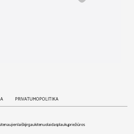
KA
PRIVATUMO POLITIKA
 naujienlaiškį ir gaukite nuolaidas plaukų priežiūros