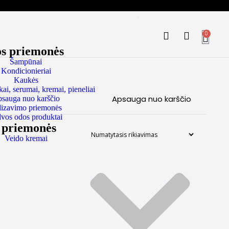
0
os priemonės
Šampūnai
Kondicionieriai
Kaukės
kai, serumai, kremai, pieneliai
Apsauga nuo karščio
sauga nuo karščio
ilizavimo priemonės
vos odos produktai
s priemonės
Veido kremai