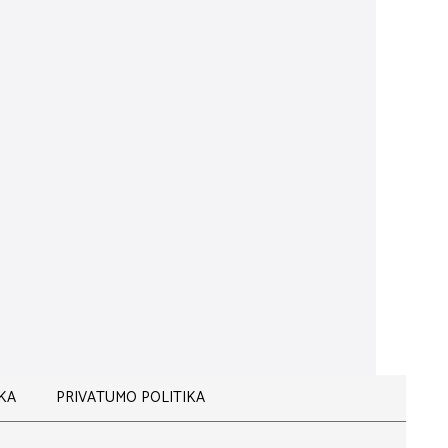
Į KREPŠELĮ
MPŪNAS
NEWSHA KONDICIONIERIUS
27,00
€
Ų PIENU
IKA
PRIVATUMO POLITIKA