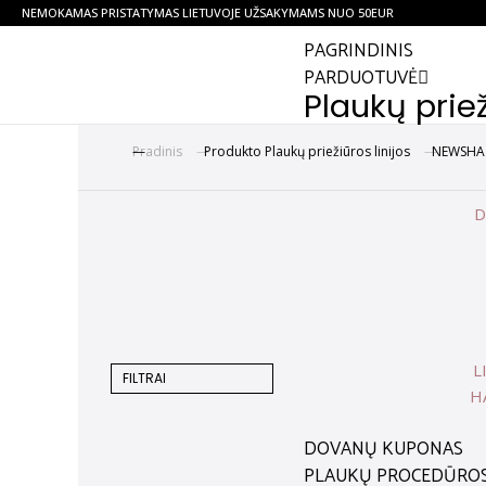
NEMOKAMAS PRISTATYMAS LIETUVOJE UŽSAKYMAMS NUO 50EUR
PAGRINDINIS
PARDUOTUVĖ
Plaukų priež
Pradinis
Produkto Plaukų priežiūros linijos
NEWSHA
You are here:
D
L
FILTRAI
H
DOVANŲ KUPONAS
PLAUKŲ PROCEDŪRO