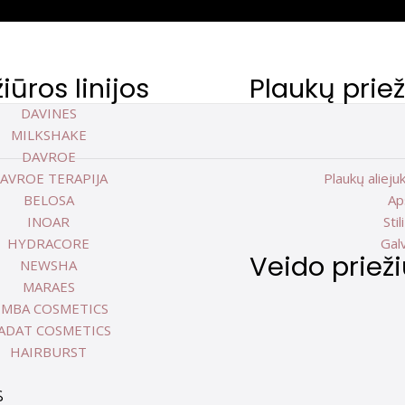
iūros linijos
Plaukų prie
DAVINES
MILKSHAKE
DAVROE
AVROE TERAPIJA
Plaukų aliejuk
BELOSA
Ap
INOAR
Sti
HYDRACORE
Gal
Veido priež
NEWSHA
MARAES
IMBA COSMETICS
ADAT COSMETICS
HAIRBURST
S