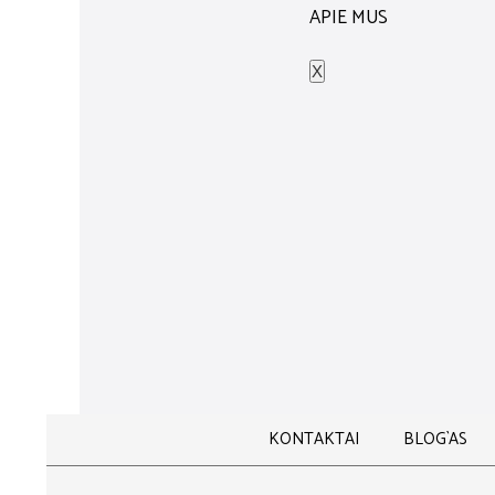
APIE MUS
X
Į KREPŠELĮ
Į KREPŠE
NEWSHA – STIPRIAI ATSTATANTI KAUKĖ
NEWSHA
34,00
€
DETAILS
Out Of Stock
Į KREPŠE
NEWSHA LUXE TREATMENT OIL
N
29,00
€
KONTAKTAI
BLOG`AS