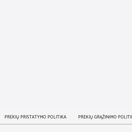
LĮ
Į KREPŠELĮ
 APIMTIES FORMAVIMO PUTOS
NEWSHA DELUXE SAUSAS ŠA
23,00
€
24,00
€
LĮ
Į KREPŠELĮ
EWSHA NENUPLAUNAMAS
NEWSHA ŠAMPŪNAS SU MIGDOL
KONDICIONIERIUS
27,00
€
34,00
€
PREKIŲ PRISTATYMO POLITIKA
PREKIŲ GRĄŽINIMO POLIT