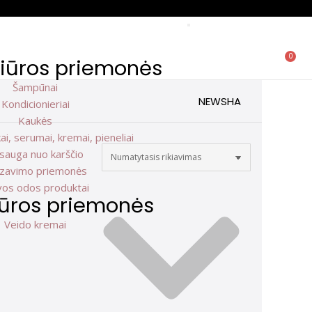
0
žiūros priemonės
Šampūnai
NEWSHA
Kondicionieriai
Kaukės
ai, serumai, kremai, pieneliai
sauga nuo karščio
lizavimo priemonės
vos odos produktai
iūros priemonės
Veido kremai