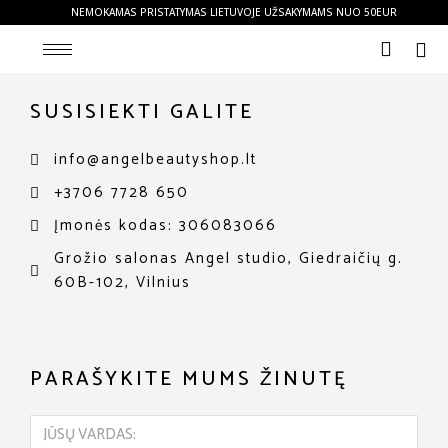
NEMOKAMAS PRISTATYMAS LIETUVOJE UŽSAKYMAMS NUO 50EUR
SUSISIEKTI GALITE
info@angelbeautyshop.lt
+3706 7728 650
Įmonės kodas: 306083066
Grožio salonas Angel studio, Giedraičių g.
60B-102, Vilnius
PARAŠYKITE MUMS ŽINUTĘ