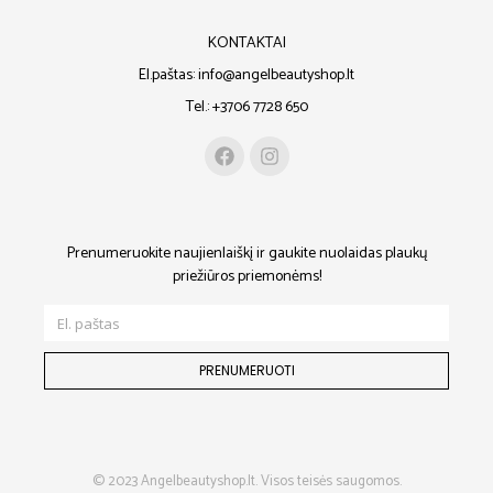
KONTAKTAI
El.paštas: info@angelbeautyshop.lt
Tel.: +3706 7728 650
Prenumeruokite naujienlaiškį ir gaukite nuolaidas plaukų
priežiūros priemonėms!
PRENUMERUOTI
© 2023 Angelbeautyshop.lt. Visos teisės saugomos.