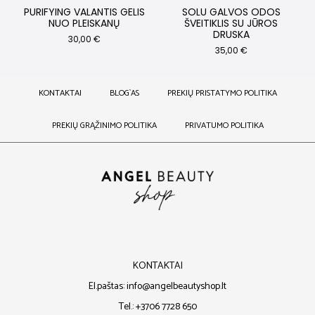
PURIFYING VALANTIS GELIS
SOLU GALVOS ODOS
NUO PLEISKANŲ
ŠVEITIKLIS SU JŪROS
DRUSKA
30,00
€
35,00
€
KONTAKTAI
BLOG`AS
PREKIŲ PRISTATYMO POLITIKA
PREKIŲ GRĄŽINIMO POLITIKA
PRIVATUMO POLITIKA
KONTAKTAI
El.paštas: info@angelbeautyshop.lt
Tel.: +3706 7728 650