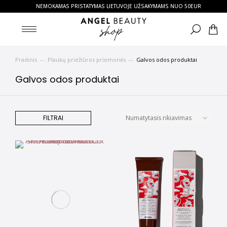
NEMOKAMAS PRISTATYMAS LIETUVOJE UŽSAKYMAMS NUO 50EUR
Pradinis
Plaukų priežiūros priemonės
Galvos odos produktai
You are here:
Galvos odos produktai
FILTRAI