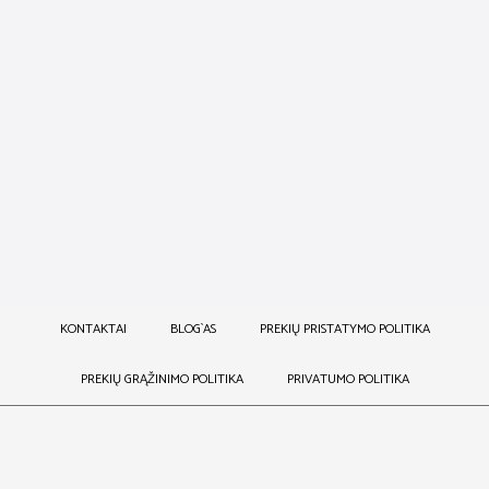
DAVROE VOLUME
DAVROE VOLUME
KONDICIONIERIUS
ŠAMPŪNAS
29,00
€
29,00
€
KONTAKTAI
BLOG`AS
PREKIŲ PRISTATYMO POLITIKA
PREKIŲ GRĄŽINIMO POLITIKA
PRIVATUMO POLITIKA