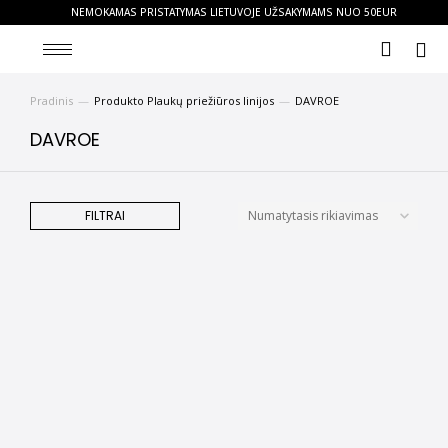
NEMOKAMAS PRISTATYMAS LIETUVOJE UŽSAKYMAMS NUO 50EUR
Pradinis
Produkto Plaukų priežiūros linijos
DAVROE
You are here:
DAVROE
FILTRAI