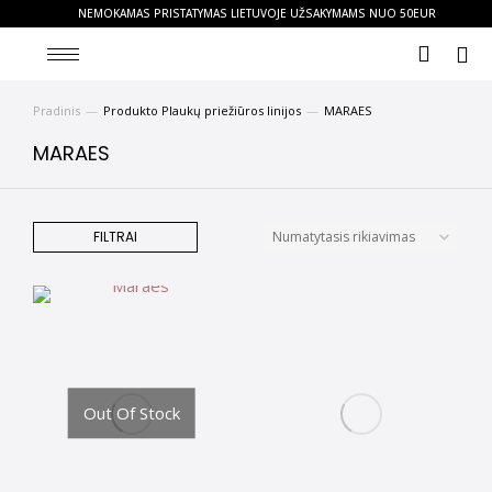
NEMOKAMAS PRISTATYMAS LIETUVOJE UŽSAKYMAMS NUO 50EUR
Pradinis
Produkto Plaukų priežiūros linijos
MARAES
You are here:
MARAES
FILTRAI
Out Of Stock