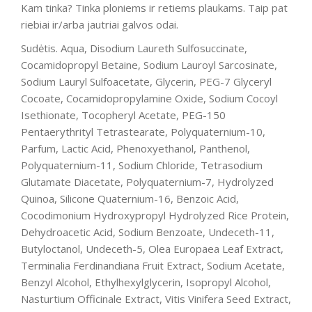
Kam tinka? Tinka ploniems ir retiems plaukams. Taip pat
riebiai ir/arba jautriai galvos odai.
Sudėtis. Aqua, Disodium Laureth Sulfosuccinate,
Cocamidopropyl Betaine, Sodium Lauroyl Sarcosinate,
Sodium Lauryl Sulfoacetate, Glycerin, PEG-7 Glyceryl
Cocoate, Cocamidopropylamine Oxide, Sodium Cocoyl
Isethionate, Tocopheryl Acetate, PEG-150
Pentaerythrityl Tetrastearate, Polyquaternium-10,
Parfum, Lactic Acid, Phenoxyethanol, Panthenol,
Polyquaternium-11, Sodium Chloride, Tetrasodium
Glutamate Diacetate, Polyquaternium-7, Hydrolyzed
Quinoa, Silicone Quaternium-16, Benzoic Acid,
Cocodimonium Hydroxypropyl Hydrolyzed Rice Protein,
Dehydroacetic Acid, Sodium Benzoate, Undeceth-11,
Butyloctanol, Undeceth-5, Olea Europaea Leaf Extract,
Terminalia Ferdinandiana Fruit Extract, Sodium Acetate,
Benzyl Alcohol, Ethylhexylglycerin, Isopropyl Alcohol,
Nasturtium Officinale Extract, Vitis Vinifera Seed Extract,