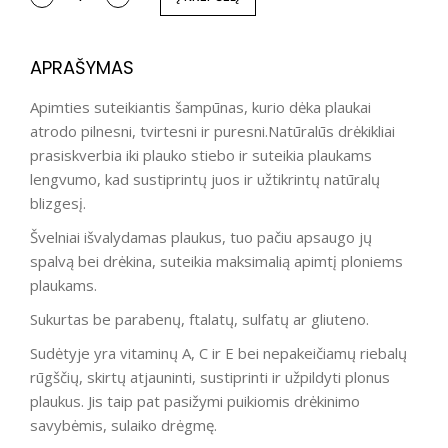
APRAŠYMAS
Apimties suteikiantis šampūnas, kurio dėka plaukai
atrodo pilnesni, tvirtesni ir puresni.Natūralūs drėkikliai
prasiskverbia iki plauko stiebo ir suteikia plaukams
lengvumo, kad sustiprintų juos ir užtikrintų natūralų
blizgesį.
Švelniai išvalydamas plaukus, tuo pačiu apsaugo jų
spalvą bei drėkina, suteikia maksimalią apimtį ploniems
plaukams.
Sukurtas be parabenų, ftalatų, sulfatų ar gliuteno.
Sudėtyje yra vitaminų A, C ir E bei nepakeičiamų riebalų
rūgščių, skirtų atjauninti, sustiprinti ir užpildyti plonus
plaukus. Jis taip pat pasižymi puikiomis drėkinimo
savybėmis, sulaiko drėgmę.