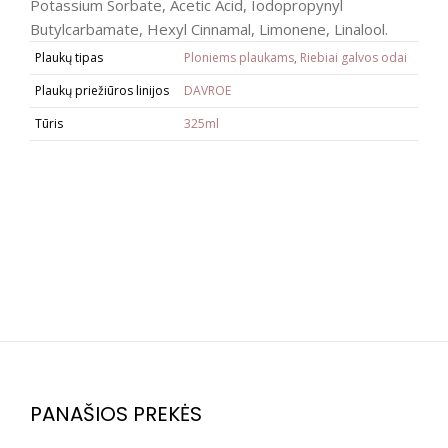
Potassium Sorbate, Acetic Acid, Iodopropynyl
Butylcarbamate, Hexyl Cinnamal, Limonene, Linalool.
Plaukų tipas
Ploniems plaukams
,
Riebiai galvos odai
Plaukų priežiūros linijos
DAVROE
Tūris
325ml
PANAŠIOS PREKĖS