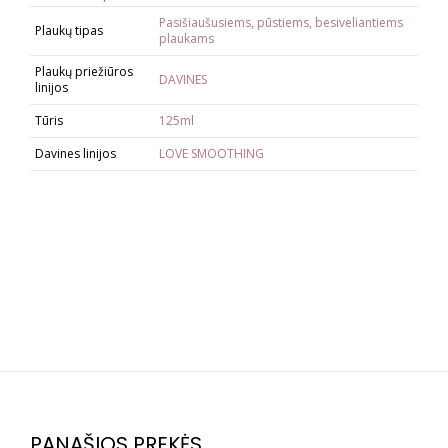
Pasišiaušusiems, pūstiems, besiveliantiems
Plaukų tipas
plaukams
Plaukų priežiūros
DAVINES
linijos
Tūris
125ml
Davines linijos
LOVE SMOOTHING
PANAŠIOS PREKĖS