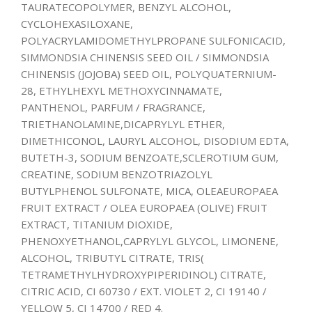
TAURATECOPOLYMER, BENZYL ALCOHOL,
CYCLOHEXASILOXANE,
POLYACRYLAMIDOMETHYLPROPANE SULFONICACID,
SIMMONDSIA CHINENSIS SEED OIL / SIMMONDSIA
CHINENSIS (JOJOBA) SEED OIL, POLYQUATERNIUM-
28, ETHYLHEXYL METHOXYCINNAMATE,
PANTHENOL, PARFUM / FRAGRANCE,
TRIETHANOLAMINE,DICAPRYLYL ETHER,
DIMETHICONOL, LAURYL ALCOHOL, DISODIUM EDTA,
BUTETH-3, SODIUM BENZOATE,SCLEROTIUM GUM,
CREATINE, SODIUM BENZOTRIAZOLYL
BUTYLPHENOL SULFONATE, MICA, OLEAEUROPAEA
FRUIT EXTRACT / OLEA EUROPAEA (OLIVE) FRUIT
EXTRACT, TITANIUM DIOXIDE,
PHENOXYETHANOL,CAPRYLYL GLYCOL, LIMONENE,
ALCOHOL, TRIBUTYL CITRATE, TRIS(
TETRAMETHYLHYDROXYPIPERIDINOL) CITRATE,
CITRIC ACID, CI 60730 / EXT. VIOLET 2, CI 19140 /
YELLOW 5, CI 14700 / RED 4.