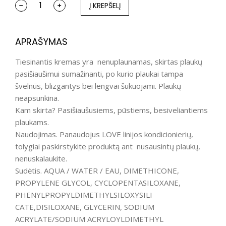
Į KREPŠELĮ
APRAŠYMAS
Tiesinantis kremas yra nenuplaunamas, skirtas plaukų
pasišiaušimui sumažinanti, po kurio plaukai tampa
švelnūs, blizgantys bei lengvai šukuojami. Plaukų
neapsunkina.
Kam skirta? Pasišiaušusiems, pūstiems, besiveliantiems
plaukams.
Naudojimas. Panaudojus LOVE linijos kondicionierių,
tolygiai paskirstykite produktą ant nusausintų plaukų,
nenuskalaukite.
Sudėtis. AQUA / WATER / EAU, DIMETHICONE,
PROPYLENE GLYCOL, CYCLOPENTASILOXANE,
PHENYLPROPYLDIMETHYLSILOXYSILI
CATE,DISILOXANE, GLYCERIN, SODIUM
ACRYLATE/SODIUM ACRYLOYLDIMETHYL