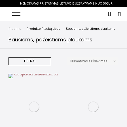
NEMOKAMAS PRISTATYMAS LIETUVOJE UŽSAKYMAMS NUO 50EUR
Pradinis
Produkto Plaukų tipas
Sausiems, pažeistiems plaukams
You are here:
Sausiems, pažeistiems plaukams
FILTRAI