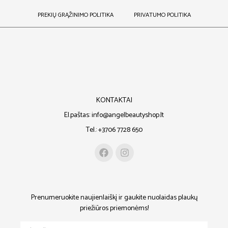
PREKIŲ GRĄŽINIMO POLITIKA
PRIVATUMO POLITIKA
KONTAKTAI
El.paštas: info@angelbeautyshop.lt
Tel.: +3706 7728 650
Prenumeruokite naujienlaiškį ir gaukite nuolaidas plaukų
priežiūros priemonėms!