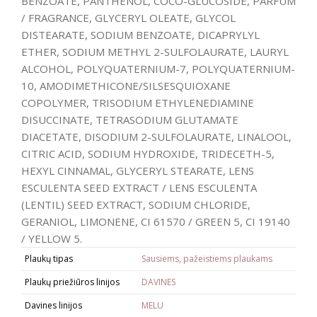
BENZOATE, PANTHENOL, COCO-GLUCOSIDE, PARFUM
/ FRAGRANCE, GLYCERYL OLEATE, GLYCOL
DISTEARATE, SODIUM BENZOATE, DICAPRYLYL
ETHER, SODIUM METHYL 2-SULFOLAURATE, LAURYL
ALCOHOL, POLYQUATERNIUM-7, POLYQUATERNIUM-
10, AMODIMETHICONE/SILSESQUIOXANE
COPOLYMER, TRISODIUM ETHYLENEDIAMINE
DISUCCINATE, TETRASODIUM GLUTAMATE
DIACETATE, DISODIUM 2-SULFOLAURATE, LINALOOL,
CITRIC ACID, SODIUM HYDROXIDE, TRIDECETH-5,
HEXYL CINNAMAL, GLYCERYL STEARATE, LENS
ESCULENTA SEED EXTRACT / LENS ESCULENTA
(LENTIL) SEED EXTRACT, SODIUM CHLORIDE,
GERANIOL, LIMONENE, CI 61570 / GREEN 5, CI 19140
/ YELLOW 5.
Plaukų tipas
Sausiems, pažeistiems plaukams
Plaukų priežiūros linijos
DAVINES
Davines linijos
MELU