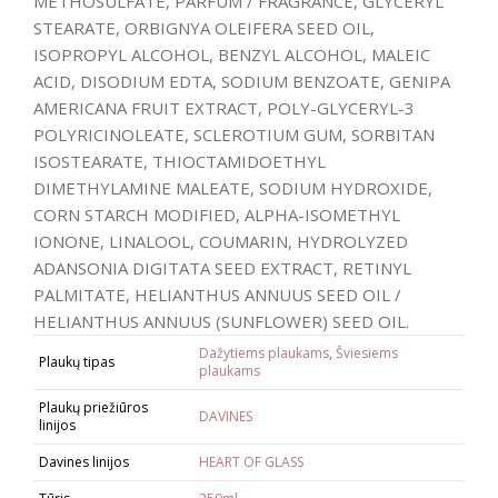
METHOSULFATE, PARFUM / FRAGRANCE, GLYCERYL
STEARATE, ORBIGNYA OLEIFERA SEED OIL,
ISOPROPYL ALCOHOL, BENZYL ALCOHOL, MALEIC
ACID, DISODIUM EDTA, SODIUM BENZOATE, GENIPA
AMERICANA FRUIT EXTRACT, POLY-GLYCERYL-3
POLYRICINOLEATE, SCLEROTIUM GUM, SORBITAN
ISOSTEARATE, THIOCTAMIDOETHYL
DIMETHYLAMINE MALEATE, SODIUM HYDROXIDE,
CORN STARCH MODIFIED, ALPHA-ISOMETHYL
IONONE, LINALOOL, COUMARIN, HYDROLYZED
ADANSONIA DIGITATA SEED EXTRACT, RETINYL
PALMITATE, HELIANTHUS ANNUUS SEED OIL /
HELIANTHUS ANNUUS (SUNFLOWER) SEED OIL.
Dažytiems plaukams
,
Šviesiems
Plaukų tipas
plaukams
Plaukų priežiūros
DAVINES
linijos
Davines linijos
HEART OF GLASS