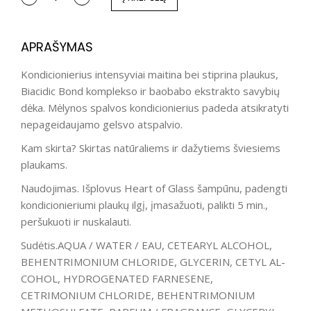
APRAŠYMAS
Kondicionierius intensyviai maitina bei stiprina plaukus,
Biacidic Bond komplekso ir baobabo ekstrakto savybių
dėka. Mėlynos spalvos kondicionierius padeda atsikratyti
nepageidaujamo gelsvo atspalvio.
Kam skirta? Skirtas natūraliems ir dažytiems šviesiems
plaukams.
Naudojimas. Išplovus Heart of Glass šampūnu, padengti
kondicionieriumi plaukų ilgį, įmasažuoti, palikti 5 min.,
peršukuoti ir nuskalauti.
Sudėtis.AQUA / WATER / EAU, CETEARYL ALCOHOL,
BEHENTRIMONIUM CHLORIDE, GLYCERIN, CETYL AL-
COHOL, HYDROGENATED FARNESENE,
CETRIMONIUM CHLORIDE, BEHENTRIMONIUM