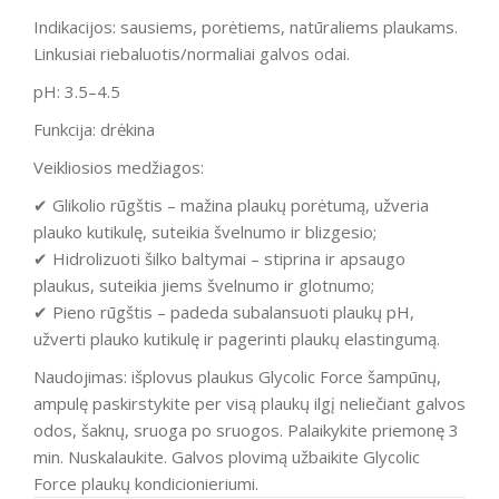
Indikacijos: sausiems, porėtiems, natūraliems plaukams.
Linkusiai riebaluotis/normaliai galvos odai.
pH: 3.5–4.5
Funkcija: drėkina
Veikliosios medžiagos:
✔ Glikolio rūgštis – mažina plaukų porėtumą, užveria
plauko kutikulę, suteikia švelnumo ir blizgesio;
✔ Hidrolizuoti šilko baltymai – stiprina ir apsaugo
plaukus, suteikia jiems švelnumo ir glotnumo;
✔ Pieno rūgštis – padeda subalansuoti plaukų pH,
užverti plauko kutikulę ir pagerinti plaukų elastingumą.
Naudojimas: išplovus plaukus Glycolic Force šampūnų,
ampulę paskirstykite per visą plaukų ilgį neliečiant galvos
odos, šaknų, sruoga po sruogos. Palaikykite priemonę 3
min. Nuskalaukite. Galvos plovimą užbaikite Glycolic
Force plaukų kondicionieriumi.