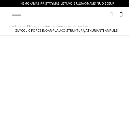
NEMOKAMAS PRISTATYMAS LIETUVOJE UŽSAKYMAMS NUO 50EUR
Pradinis
Plaukų priežiūros priemonės
Kaukės
You are here:
GLYCOLIC FORCE INOAR PLAUKO STRUKTŪRĄ ATKURIANTI AMPULĖ