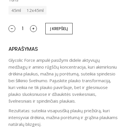
45ml
12x45ml
Į KREPŠELĮ
APRAŠYMAS
Glycolic Force ampulė pasižymi didele aktyviųjų
medžiagų ir amino rūgščių koncentracija, kuri akimirksniu
drėkina plaukus, mažina jų porėtumą, suteikia spindesio
bei šilkinio švelnumo. Pajuskite plauko transformaciją,
kuri veikia ne tik plauko paviršiuje, bet ir gilesniuose
plauko sluoksniuose ir džiaukitės sveikesniais,
švelnesniais ir spindinčiais plaukais.
Rezultatas: suteikia visapusišką plaukų priežiūrą, kuri
intensyviai drėkina, mažina porėtumą ir grąžina plaukams
natūralų blizgesį.