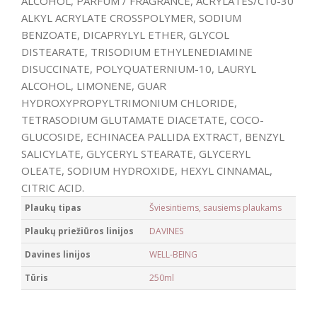
ALCOHOL, PARFUM / FRAGRANCE, ACRYLATES/C10-30
ALKYL ACRYLATE CROSSPOLYMER, SODIUM
BENZOATE, DICAPRYLYL ETHER, GLYCOL
DISTEARATE, TRISODIUM ETHYLENEDIAMINE
DISUCCINATE, POLYQUATERNIUM-10, LAURYL
ALCOHOL, LIMONENE, GUAR
HYDROXYPROPYLTRIMONIUM CHLORIDE,
TETRASODIUM GLUTAMATE DIACETATE, COCO-
GLUCOSIDE, ECHINACEA PALLIDA EXTRACT, BENZYL
SALICYLATE, GLYCERYL STEARATE, GLYCERYL
OLEATE, SODIUM HYDROXIDE, HEXYL CINNAMAL,
CITRIC ACID.
Plaukų tipas
Šviesintiems, sausiems plaukams
Plaukų priežiūros linijos
DAVINES
Davines linijos
WELL-BEING
Tūris
250ml