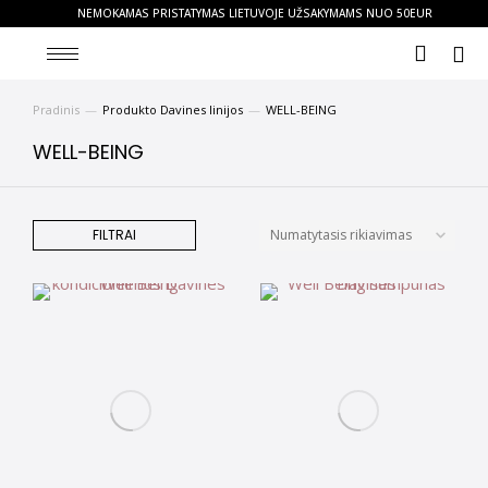
NEMOKAMAS PRISTATYMAS LIETUVOJE UŽSAKYMAMS NUO 50EUR
Pradinis
Produkto Davines linijos
WELL-BEING
You are here:
WELL-BEING
FILTRAI