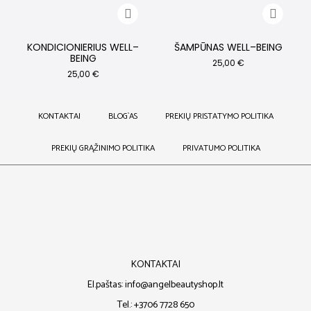
KONDICIONIERIUS WELL–
ŠAMPŪNAS WELL–BEING
BEING
25,00
€
25,00
€
KONTAKTAI
BLOG`AS
PREKIŲ PRISTATYMO POLITIKA
PREKIŲ GRĄŽINIMO POLITIKA
PRIVATUMO POLITIKA
KONTAKTAI
El.paštas: info@angelbeautyshop.lt
Tel.: +3706 7728 650