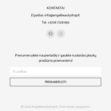
KONTAKTAI
El.paštas: info@angelbeautyshop.lt
Tel.: +3706 7728 650
Prenumeruokite naujienlaiškį ir gaukite nuolaidas plaukų
priežiūros priemonėms!
PRENUMERUOTI
© 2023 Angelbeautyshop.lt. Visos teisės saugomos.