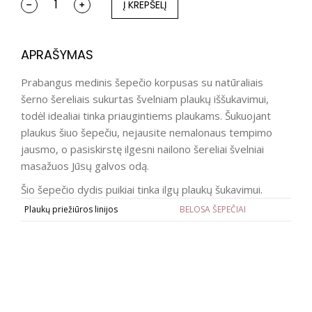
Į KREPŠELĮ
APRAŠYMAS
Prabangus medinis šepečio korpusas su natūraliais
šerno šereliais sukurtas švelniam plaukų iššukavimui,
todėl idealiai tinka priaugintiems plaukams. Šukuojant
plaukus šiuo šepečiu, nejausite nemalonaus tempimo
jausmo, o pasiskirstę ilgesni nailono šereliai švelniai
masažuos Jūsų galvos odą.
Šio šepečio dydis puikiai tinka ilgų plaukų šukavimui.
Plaukų priežiūros linijos
BELOSA ŠEPEČIAI