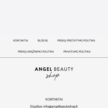
OI ŠAMPŪNAS
27,00
€
–
72,00
€
KONTAKTAI
BLOG`AS
PREKIŲ PRISTATYMO POLITIKA
PREKIŲ GRĄŽINIMO POLITIKA
PRIVATUMO POLITIKA
KONTAKTAI
El.paštas: info@angelbeautyshop.lt