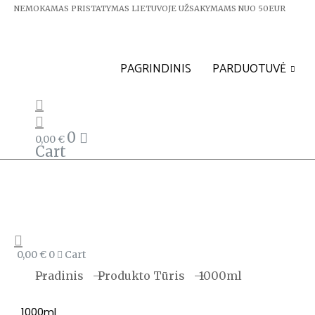
NEMOKAMAS PRISTATYMAS LIETUVOJE UŽSAKYMAMS NUO 50EUR
PAGRINDINIS
PARDUOTUVĖ
0
0,00
€
Cart
0,00
€
0
Cart
You are here:
Pradinis
Produkto Tūris
1000ml
1000ml