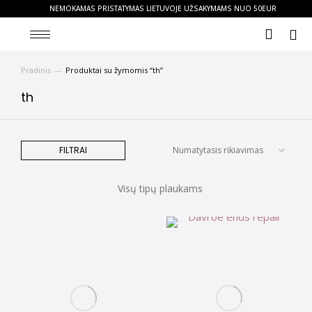
NEMOKAMAS PRISTATYMAS LIETUVOJE UŽSAKYMAMS NUO 50EUR
Pradinis
Produktai su žymomis “th”
You are here:
th
FILTRAI
Visų tipų plaukams