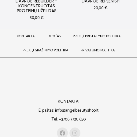
DAVROE REBUILDER -
DAVROE REPLENISH
KONCENTRUOTAS
29,00
€
PROTEINŲ UŽPILDAS
30,00
€
KONTAKTAI
BLOG`AS
PREKIŲ PRISTATYMO POLITIKA
PREKIŲ GRĄŽINIMO POLITIKA
PRIVATUMO POLITIKA
KONTAKTAI
El.paštas: info@angelbeautyshop.lt
Tel.: +3706 7728 650