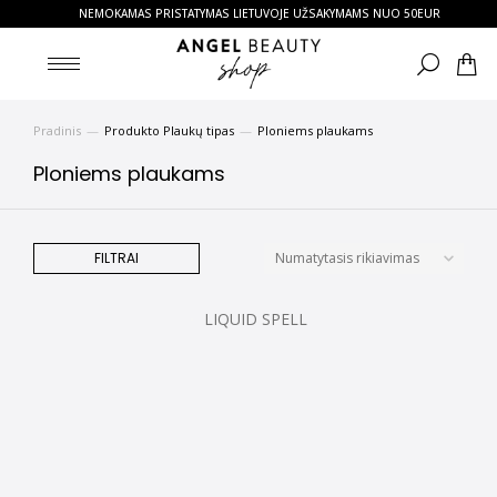
NEMOKAMAS PRISTATYMAS LIETUVOJE UŽSAKYMAMS NUO 50EUR
Pradinis
Produkto Plaukų tipas
Ploniems plaukams
You are here:
Ploniems plaukams
FILTRAI
LIQUID SPELL