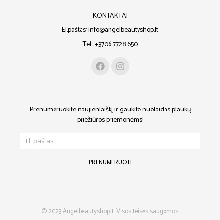
KONTAKTAI
El.paštas: info@angelbeautyshop.lt
Tel.: +3706 7728 650
Prenumeruokite naujienlaiškį ir gaukite nuolaidas plaukų
priežiūros priemonėms!
PRENUMERUOTI
© 2023 Angelbeautyshop.lt. Visos teisės saugomos.