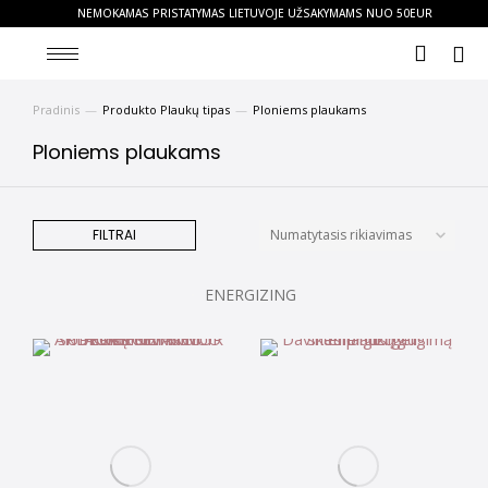
NEMOKAMAS PRISTATYMAS LIETUVOJE UŽSAKYMAMS NUO 50EUR
Pradinis
Produkto Plaukų tipas
Ploniems plaukams
You are here:
Ploniems plaukams
FILTRAI
ENERGIZING