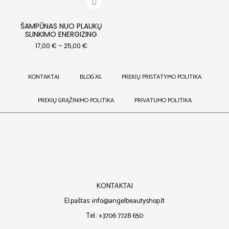
ŠAMPŪNAS NUO PLAUKŲ
SLINKIMO ENERGIZING
17,00
€
–
25,00
€
KONTAKTAI
BLOG`AS
PREKIŲ PRISTATYMO POLITIKA
PREKIŲ GRĄŽINIMO POLITIKA
PRIVATUMO POLITIKA
KONTAKTAI
El.paštas: info@angelbeautyshop.lt
Tel.: +3706 7728 650