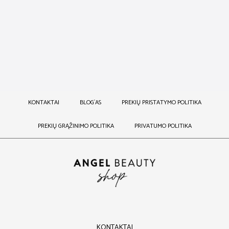
PLAUKŲ GAUSINIMO
PLAUKŲ GAUSUMO
SUTEIKIANTIS ŠAMPŪNAS
SUTEIKIANTIS PURŠKIKLIS
VOLU
VOLU
25,00
€
–
60,00
€
36,00
€
KONTAKTAI
BLOG`AS
PREKIŲ PRISTATYMO POLITIKA
PREKIŲ GRĄŽINIMO POLITIKA
PRIVATUMO POLITIKA
KONTAKTAI