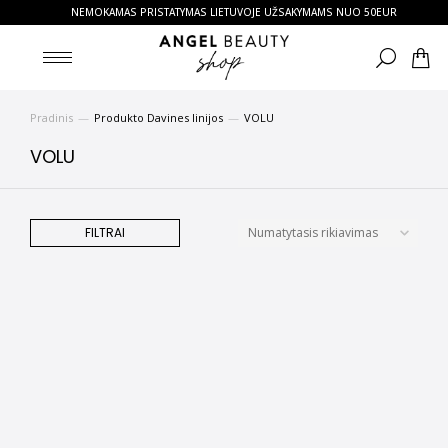
NEMOKAMAS PRISTATYMAS LIETUVOJE UŽSAKYMAMS NUO 50EUR
Pradinis
Produkto Davines linijos
VOLU
You are here:
VOLU
FILTRAI