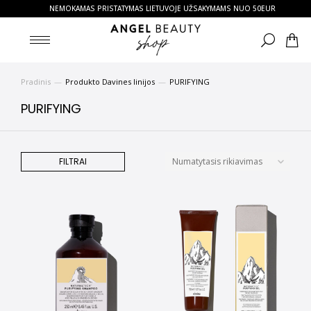
NEMOKAMAS PRISTATYMAS LIETUVOJE UŽSAKYMAMS NUO 50EUR
Pradinis
Produkto Davines linijos
PURIFYING
You are here:
PURIFYING
FILTRAI