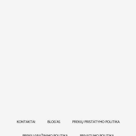
30,00
€
32,00
€
ŠAMPŪNAS SU KERATINU
NOURISHING
25,00
€
KONTAKTAI
BLOG`AS
PREKIŲ PRISTATYMO POLITIKA
PREKIŲ GRĄŽINIMO POLITIKA
PRIVATUMO POLITIKA