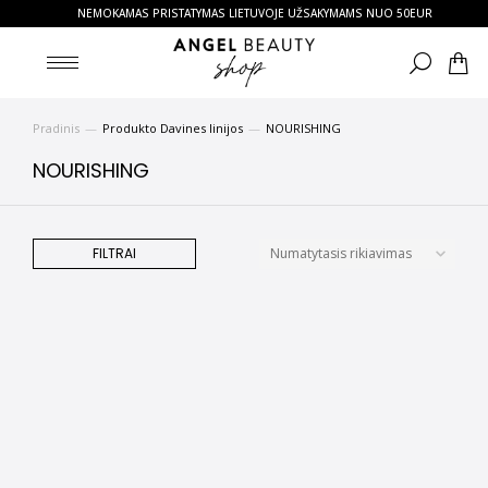
NEMOKAMAS PRISTATYMAS LIETUVOJE UŽSAKYMAMS NUO 50EUR
Pradinis
Produkto Davines linijos
NOURISHING
You are here:
NOURISHING
FILTRAI