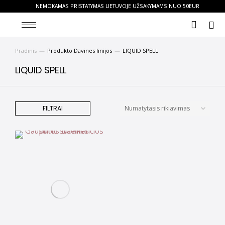
NEMOKAMAS PRISTATYMAS LIETUVOJE UŽSAKYMAMS NUO 50EUR
Pradinis
Produkto Davines linijos
LIQUID SPELL
You are here:
LIQUID SPELL
FILTRAI