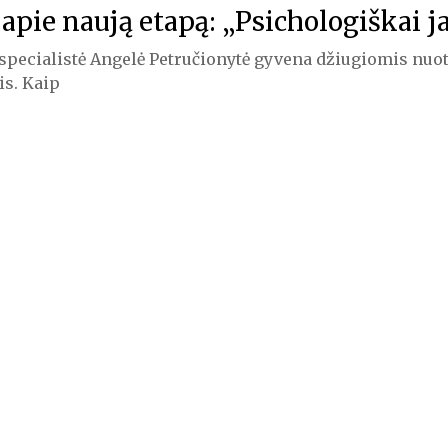
apie naują etapą: „Psichologiškai j
pecialistė Angelė Petručionytė gyvena džiugiomis nuot
is. Kaip