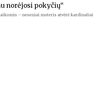
au norėjosi pokyčių“
aikomis – neseniai moteris atvėrė kardinaliai