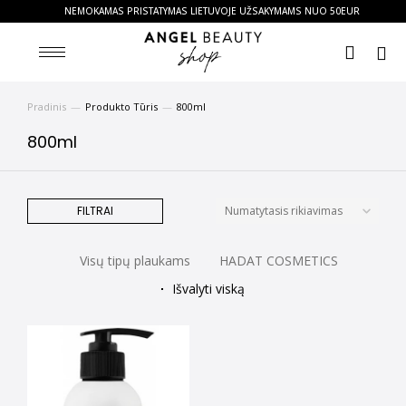
NEMOKAMAS PRISTATYMAS LIETUVOJE UŽSAKYMAMS NUO 50EUR
Pradinis
Produkto Tūris
800ml
You are here:
800ml
FILTRAI
Visų tipų plaukams
HADAT COSMETICS
Išvalyti viską